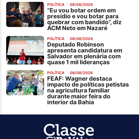
POLÍTICA
08/08/2026
“Eu vou botar ordem em
presídio e vou botar para
quebrar com bandido”, diz
ACM Neto em Nazaré
POLÍTICA
08/08/2026
Deputado Robinson
apresenta candidatura em
Salvador em plenária com
quase 1 mil lideranças
POLÍTICA
08/08/2026
FEAF: Wagner destaca
impacto de políticas petistas
na agricultura familiar
durante maior feira do
interior da Bahia