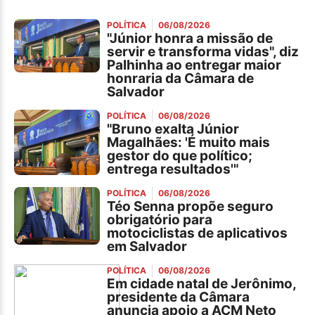
POLÍTICA
06/08/2026
"Júnior honra a missão de
servir e transforma vidas", diz
Palhinha ao entregar maior
honraria da Câmara de
Salvador
POLÍTICA
06/08/2026
"Bruno exalta Júnior
Magalhães: 'É muito mais
gestor do que político;
entrega resultados'"
POLÍTICA
06/08/2026
Téo Senna propõe seguro
obrigatório para
motociclistas de aplicativos
em Salvador
POLÍTICA
06/08/2026
Em cidade natal de Jerônimo,
presidente da Câmara
anuncia apoio a ACM Neto