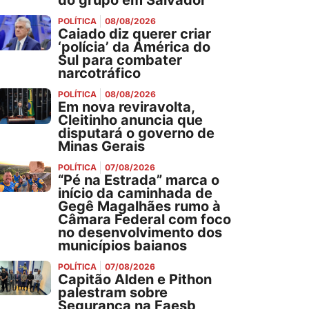
do grupo em Salvador
POLÍTICA
08/08/2026
Caiado diz querer criar
‘polícia’ da América do
Sul para combater
narcotráfico
POLÍTICA
08/08/2026
Em nova reviravolta,
Cleitinho anuncia que
disputará o governo de
Minas Gerais
POLÍTICA
07/08/2026
“Pé na Estrada” marca o
início da caminhada de
Gegê Magalhães rumo à
Câmara Federal com foco
no desenvolvimento dos
municípios baianos
POLÍTICA
07/08/2026
Capitão Alden e Pithon
palestram sobre
Segurança na Faesb