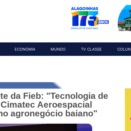
O
NOTÍCIAS
ECONOMIA
MUNDO
TV CLASSE
COL
ECONOMIA
MUNDO
TV CLASSE
COLUN
te da Fieb: "Tecnologia de
 Cimatec Aeroespacial
no agronegócio baiano"