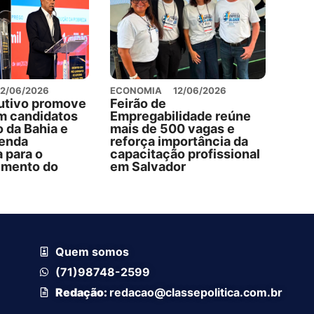
12/06/2026
ECONOMIA
12/06/2026
utivo promove
Feirão de
m candidatos
Empregabilidade reúne
 da Bahia e
mais de 500 vagas e
genda
reforça importância da
a para o
capacitação profissional
imento do
em Salvador
Quem somos
(71)98748-2599
Redação:
redacao@classepolitica.com.br