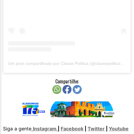
Um post compartilhado por Classe Política (@classepoliticaoficial)
Compartilhe:
Siga a gente
Instagram
|
Facebook
|
Twitter
|
Youtube