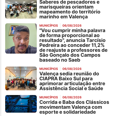
Saberes de pescadores e
marisqueiras orientam
mapeamento do território
marinho em Valença
MUNICÍPIOS
06/08/2026
"Vou cumprir minha palavra
de forma proporcional ao
resultado", anuncia Tarcísio
Pedreira ao conceder 11,2%
de reajuste a professores de
São Gonçalo dos Campos
baseado no Saeb
MUNICÍPIOS
06/08/2026
Valença sedia reunião do
CIAPRA Baixo Sul para
aprimorar articulação entre
Assistência Social e Saúde
MUNICÍPIOS
06/08/2026
Corrida e Baba dos Clássicos
movimentam Valença com
esporte e solidariedade