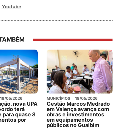
|
Youtube
 TAMBÉM
18/05/2026
MUNICÍPIOS
18/05/2026
ução, nova UPA
Gestão Marcos Medrado
ordo terá
em Valença avança com
 para quase 8
obras e investimentos
mentos por
em equipamentos
públicos no Guaibim