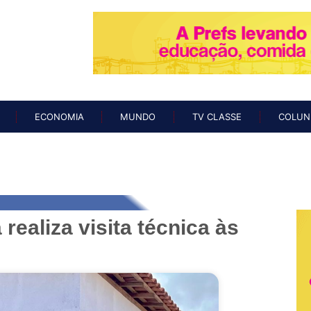
O
NOTÍCIAS
ECONOMIA
MUNDO
TV CLASSE
COL
ECONOMIA
MUNDO
TV CLASSE
COLUN
 realiza visita técnica às