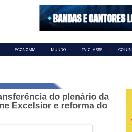
O
NOTÍCIAS
ECONOMIA
MUNDO
TV CLASSE
COL
ECONOMIA
MUNDO
TV CLASSE
COLUN
ansferência do plenário da
ne Excelsior e reforma do