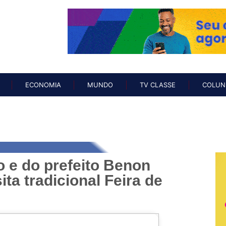
O
NOTÍCIAS
ECONOMIA
MUNDO
TV CLASSE
COL
ECONOMIA
MUNDO
TV CLASSE
COLUN
o e do prefeito Benon
ta tradicional Feira de