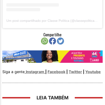
Um post compartilhado por Classe Política (@classepoliticaoficial)
Compartilhe:
Siga a gente
Instagram
|
Facebook
|
Twitter
|
Youtube
LEIA TAMBÉM