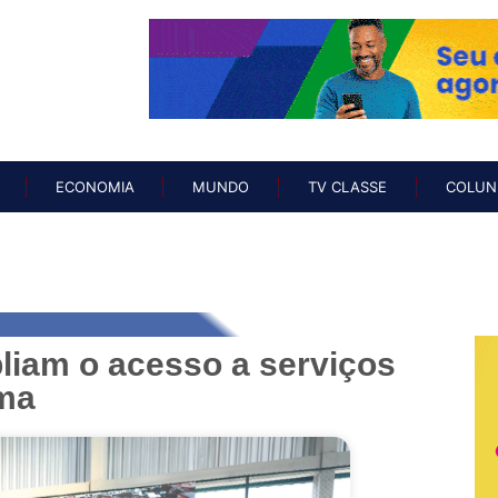
O
NOTÍCIAS
ECONOMIA
MUNDO
TV CLASSE
COL
ECONOMIA
MUNDO
TV CLASSE
COLUN
liam o acesso a serviços
ma