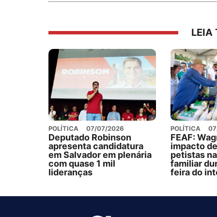
LEIA
POLÍTICA
07/07/2026
POLÍTICA
07
Deputado Robinson
FEAF: Wag
apresenta candidatura
impacto de
em Salvador em plenária
petistas na
com quase 1 mil
familiar du
lideranças
feira do in