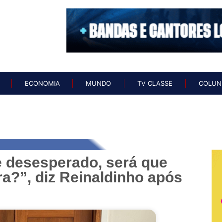
O
NOTÍCIAS
ECONOMIA
MUNDO
TV CLASSE
COL
ECONOMIA
MUNDO
TV CLASSE
COLUN
e desesperado, será que
a?”, diz Reinaldinho após