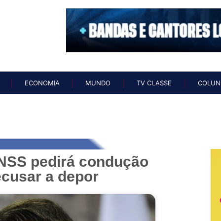
O
NOTÍCIAS
ECONOMIA
MUNDO
TV CLASSE
COL
ECONOMIA
MUNDO
TV CLASSE
COLUN
INSS pedirá condução
ecusar a depor