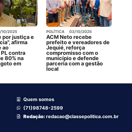
/10/2025
POLÍTICA
03/10/2025
é por justiça e
ACM Neto recebe
ia", afirma
prefeito e vereadores de
e ao
Jequié, reforça
 PL contra
compromisso com o
de 80% na
município e defende
esgoto em
parceria com a gestão
local
Quem somos
(71)98748-2599
Redação:
redacao@classepolitica.com.br