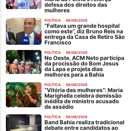
defesa dos direitos das
mulheres
POLÍTICA
06/08/2026
“Faltava um grande hospital
como este”, diz Bruno Reis na
entrega da Casa de Retiro São
Francisco
POLÍTICA
06/08/2026
No Oeste, ACM Neto participa
da procissão do Bom Jesus
da Lapa e projeta dias
melhores para a Bahia
POLÍTICA
06/08/2026
“Vitória das mulheres”: Maria
Marighella celebra demissão
inédita de ministro acusado
de assédio
POLÍTICA
06/08/2026
Band Bahia realiza tradicional
debate entre candidatos ao