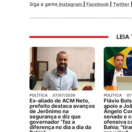
Siga a gente
Instagram
|
Facebook
|
Twitter
LEIA
POLÍTICA
07/07/2026
POLÍTICA
07
Ex-aliado de ACM Neto,
Flávio Bol
prefeito destaca avanços
apoio a Jo
de Jerônimo na
Ângelo Cor
segurança e diz que
senado e 
governador “faz a
ofensiva c
diferença no dia a dia da
Bahia; "tir