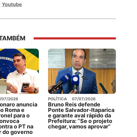
|
Youtube
 TAMBÉM
/07/2026
POLÍTICA
07/07/2026
sonaro anuncia
Bruno Reis defende
ão Roma e
Ponte Salvador-Itaparica
onel para o
e garante aval rápido da
convoca
Prefeitura: “Se o projeto
ontra o PT na
chegar, vamos aprovar”
ar do governo