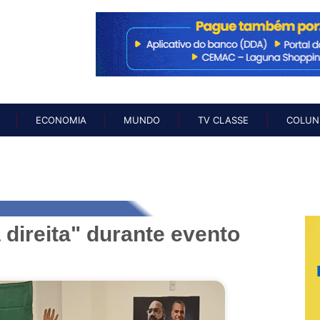
O
NOTÍCIAS
ECONOMIA
MUNDO
TV CLASSE
COL
ECONOMIA
MUNDO
TV CLASSE
COLUN
a direita" durante evento