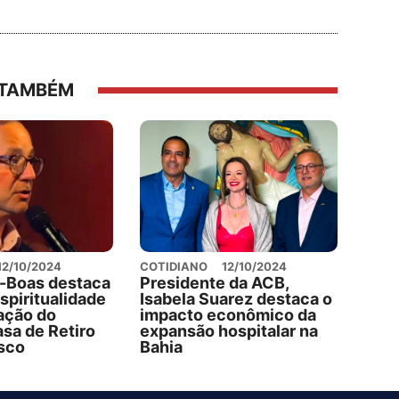
 TAMBÉM
12/10/2024
COTIDIANO
12/10/2024
s-Boas destaca
Presidente da ACB,
espiritualidade
Isabela Suarez destaca o
ação do
impacto econômico da
asa de Retiro
expansão hospitalar na
sco
Bahia