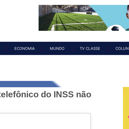
O
NOTÍCIAS
ECONOMIA
MUNDO
TV CLASSE
COL
ECONOMIA
MUNDO
TV CLASSE
COLUN
telefônico do INSS não