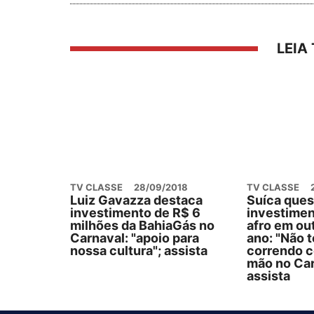
LEIA
TV CLASSE
28/09/2018
TV CLASSE
Luiz Gavazza destaca
Suíca quest
investimento de R$ 6
investimen
milhões da BahiaGás no
afro em ou
Carnaval: "apoio para
ano: "Não t
nossa cultura"; assista
correndo c
mão no Car
assista