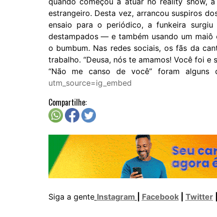
quando começou a atuar no reality show, a 
estrangeiro. Desta vez, arrancou suspiros dos
ensaio para o periódico, a funkeira surgi
destampados — e também usando um maiô cav
o bumbum. Nas redes sociais, os fãs da cant
trabalho. “Deusa, nós te amamos! Você foi e
“Não me canso de você” foram alguns 
utm_source=ig_embed
Compartilhe:
Siga a gente
Instagram
|
Facebook
|
Twitter