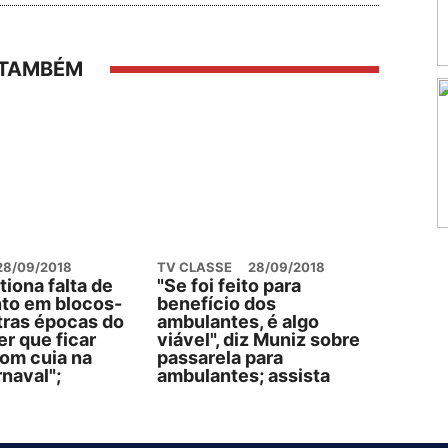
 TAMBÉM
28/09/2018
TV CLASSE
28/09/2018
iona falta de
"Se foi feito para
to em blocos-
benefício dos
tras épocas do
ambulantes, é algo
er que ficar
viável", diz Muniz sobre
om cuia na
passarela para
naval";
ambulantes; assista