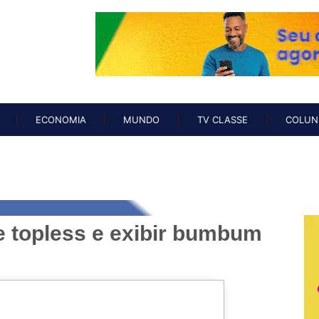
O
NOTÍCIAS
ECONOMIA
MUNDO
TV CLASSE
COL
ECONOMIA
MUNDO
TV CLASSE
COLUN
e topless e exibir bumbum